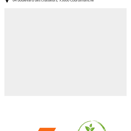
64 boulevard des chasseurs, 95800 Courdimanche