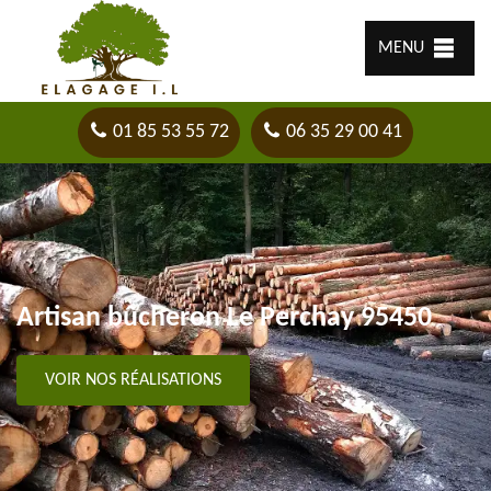
MENU
01 85 53 55 72
06 35 29 00 41
Artisan bûcheron Le Perchay 95450
VOIR NOS RÉALISATIONS