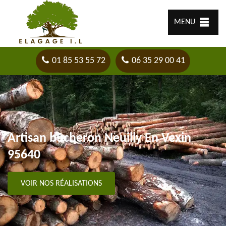
MENU
01 85 53 55 72
06 35 29 00 41
Artisan bûcheron Neuilly En Vexin
95640
VOIR NOS RÉALISATIONS