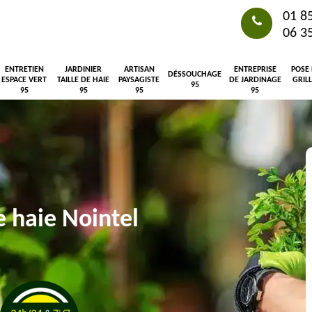
01 8
06 3
ENTRETIEN
JARDINIER
ARTISAN
ENTREPRISE
POSE
DÉSSOUCHAGE
ESPACE VERT
TAILLE DE HAIE
PAYSAGISTE
DE JARDINAGE
GRIL
95
95
95
95
95
de haie Nointel