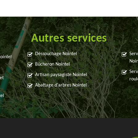
Autres services
Déssouchage Nointel
Serv
ointel
Noin
Bûcheron Nointel
Serv
Artisan paysagiste Nointel
et
roul
Abattage d'arbres Nointel
el