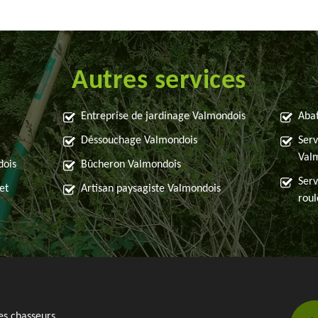
Autres services
Entreprise de jardinage Valmondois
Abat
Déssouchage Valmondois
Serv
Val
dois
Bûcheron Valmondois
Serv
et
Artisan paysagiste Valmondois
rou
es chasseurs