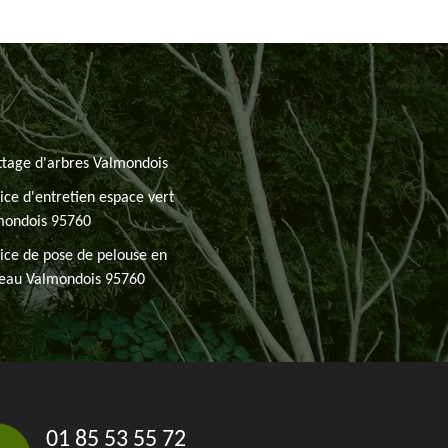
tage d'arbres Valmondois
ice d'entretien espace vert
mondois 95760
ice de pose de pelouse en
leau Valmondois 95760
01 85 53 55 72