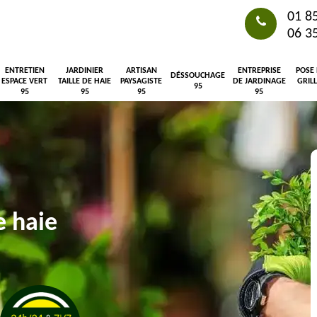
01 8
06 3
ENTRETIEN
JARDINIER
ARTISAN
ENTREPRISE
POSE
DÉSSOUCHAGE
ESPACE VERT
TAILLE DE HAIE
PAYSAGISTE
DE JARDINAGE
GRIL
95
95
95
95
95
e haie