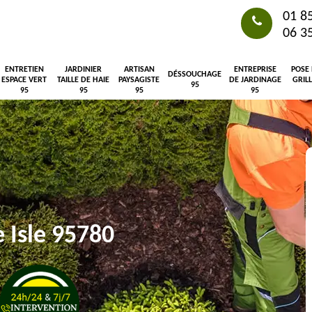
01 8
06 3
ENTRETIEN
JARDINIER
ARTISAN
ENTREPRISE
POSE
DÉSSOUCHAGE
ESPACE VERT
TAILLE DE HAIE
PAYSAGISTE
DE JARDINAGE
GRIL
95
95
95
95
95
 Isle 95780