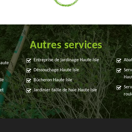
Autres services
Entreprise de jardinage Haute Isle
Abat
Haute
Déssouchage Haute Isle
Serv
Haut
le
Bûcheron Haute Isle
Serv
et
Jardinier taille de haie Haute Isle
roul