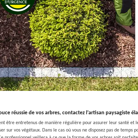
ouce réussie de vos arbres, contactez l’artisan paysagiste él
ent être entretenus de manière régulière pour assurer leur santé et 
er sur vos végétaux. Dans le cas où vous ne disposez pas de temps pou
 Ce professionnel veillera à ce que la forme de vos arbres soit parfai