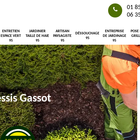
01 8
06 3
ENTRETIEN
JARDINIER
ARTISAN
ENTREPRISE
POSE
DÉSSOUCHAGE
ESPACE VERT
TAILLE DE HAIE
PAYSAGISTE
DE JARDINAGE
GRIL
95
95
95
95
95
essis Gassot