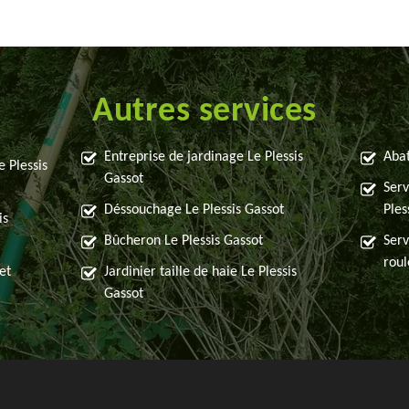
Autres services
Entreprise de jardinage Le Plessis
Abat
 Plessis
Gassot
Serv
Déssouchage Le Plessis Gassot
Ples
is
Bûcheron Le Plessis Gassot
Serv
roul
et
Jardinier taille de haie Le Plessis
Gassot