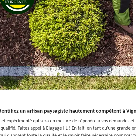
dentifiez un artisan paysagiste hautement compétent à Vig
te et expérimenté qui sera en mesure de répondre à vos demandes et 
qualifié. Faites appel à Elagage I.L ! En fait, en tant qu’une grande e
ui disposent toute la qualité et le savoir faire nécessaire pour pouv