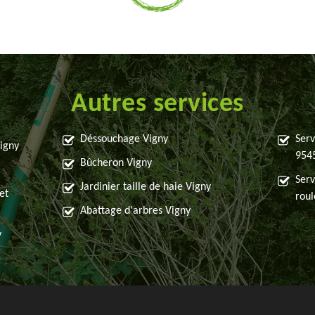
Autres services
Déssouchage Vigny
Serv
igny
954
Bûcheron Vigny
Serv
Jardinier taille de haie Vigny
et
roul
Abattage d'arbres Vigny
y