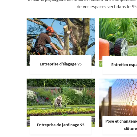
de vos espaces vert dans le 9545
Entreprise d'élagage 95
Entretien espa
Pose et changemen
Entreprise de jardinage 95
clôture