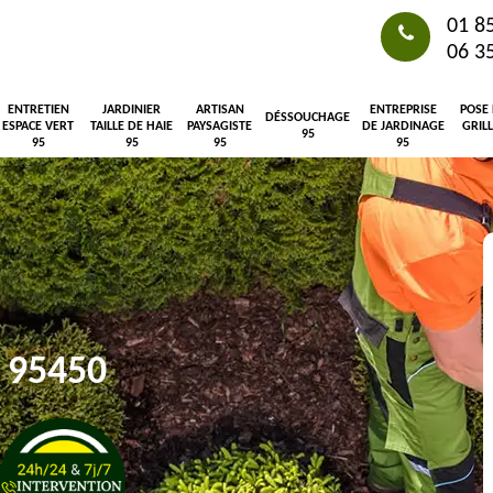
01 8
06 3
ENTRETIEN
JARDINIER
ARTISAN
ENTREPRISE
POSE
DÉSSOUCHAGE
ESPACE VERT
TAILLE DE HAIE
PAYSAGISTE
DE JARDINAGE
GRIL
95
95
95
95
95
y 95450