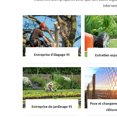
interven
Entreprise d'élagage 95
Entretien espa
Pose et changemen
Entreprise de jardinage 95
clôture