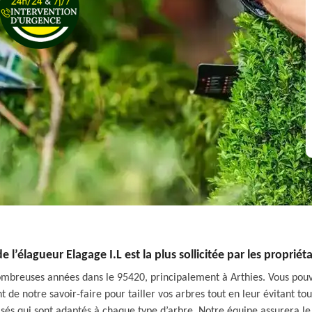
e l’élagueur Elagage I.L est la plus sollicitée par les propriét
ombreuses années dans le 95420, principalement à Arthies. Vous pouve
de notre savoir-faire pour tailler vos arbres tout en leur évitant tou
isés qui sont adaptés à chaque type d’arbre. Notre équipe assurera le