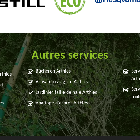
Autres services
Bûcheron Arthies
Serv
rthies
Arth
Artisan paysagiste Arthies
et
Serv
Jardinier taille de haie Arthies
roul
es
Abattage d'arbres Arthies