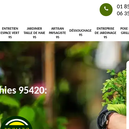
01 8
06 3
ENTRETIEN
JARDINIER
ARTISAN
ENTREPRISE
POSE
DÉSSOUCHAGE
ESPACE VERT
TAILLE DE HAIE
PAYSAGISTE
DE JARDINAGE
GRIL
95
95
95
95
95
hies 95420: