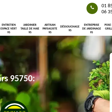
01 8
06 3
ENTRETIEN
JARDINIER
ARTISAN
ENTREPRISE
POSE
DÉSSOUCHAGE
ESPACE VERT
TAILLE DE HAIE
PAYSAGISTE
DE JARDINAGE
GRIL
95
95
95
95
95
ars 95750: