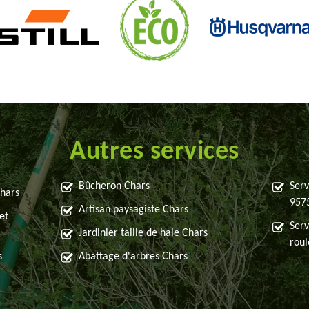
Autres services
Bûcheron Chars
Serv
Chars
957
Artisan paysagiste Chars
et
Serv
Jardinier taille de haie Chars
rou
s
Abattage d'arbres Chars