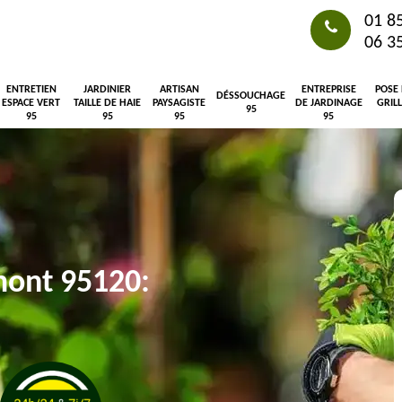
01 8
06 3
ENTRETIEN
JARDINIER
ARTISAN
ENTREPRISE
POSE
DÉSSOUCHAGE
ESPACE VERT
TAILLE DE HAIE
PAYSAGISTE
DE JARDINAGE
GRIL
95
95
95
95
95
mont 95120: