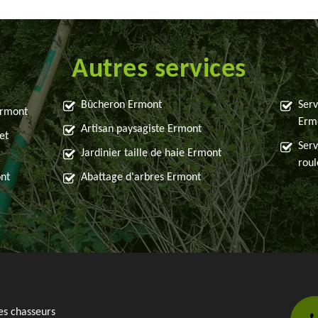
Autres services
Bûcheron Ermont
Serv
Ermont
Erm
Artisan paysagiste Ermont
et
Serv
Jardinier taille de haie Ermont
rou
ont
Abattage d'arbres Ermont
es chasseurs