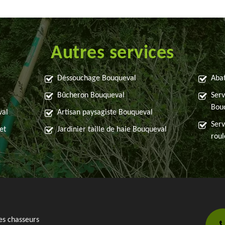
Autres services
Déssouchage Bouqueval
Abat
Bûcheron Bouqueval
Serv
Bou
val
Artisan paysagiste Bouqueval
Serv
et
Jardinier taille de haie Bouqueval
rou
es chasseurs