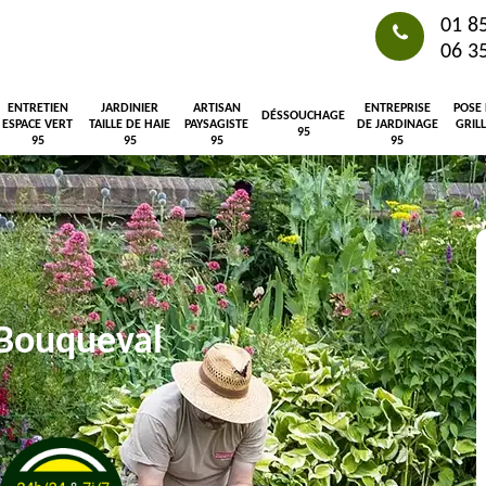
01 8
06 3
ENTRETIEN
JARDINIER
ARTISAN
ENTREPRISE
POSE
DÉSSOUCHAGE
ESPACE VERT
TAILLE DE HAIE
PAYSAGISTE
DE JARDINAGE
GRIL
95
95
95
95
95
 Bouqueval