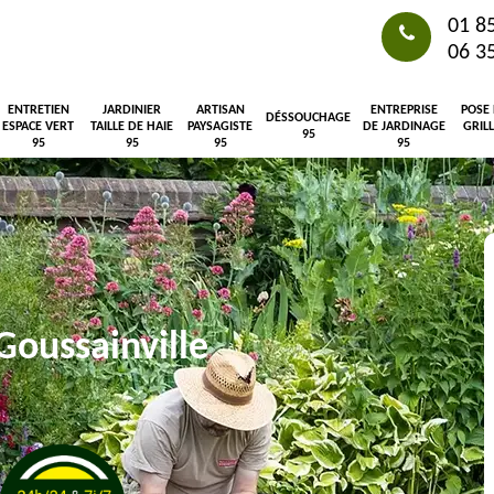
01 8
06 3
ENTRETIEN
JARDINIER
ARTISAN
ENTREPRISE
POSE
DÉSSOUCHAGE
ESPACE VERT
TAILLE DE HAIE
PAYSAGISTE
DE JARDINAGE
GRIL
95
95
95
95
95
Goussainville