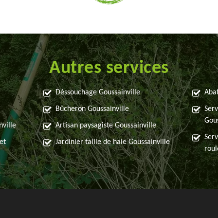
Autres services
Déssouchage Goussainville
Abat
Bûcheron Goussainville
Serv
Gous
nville
Artisan paysagiste Goussainville
Serv
et
Jardinier taille de haie Goussainville
roul