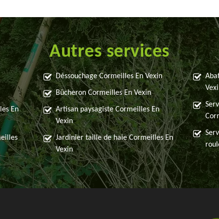
Autres services
Déssouchage Cormeilles En Vexin
Abat
Vexi
Bûcheron Cormeilles En Vexin
Serv
les En
Artisan paysagiste Cormeilles En
Corm
Vexin
Serv
eilles
Jardinier taille de haie Cormeilles En
roul
Vexin