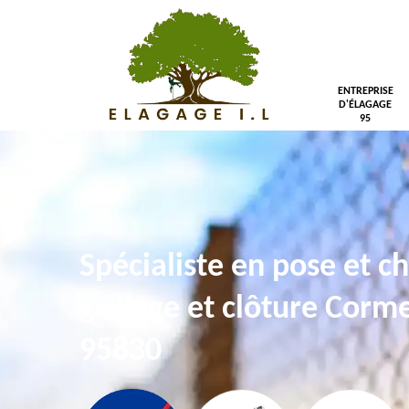
ENTREPRISE
D'ÉLAGAGE
95
Spécialiste en pose et 
grillage et clôture Corme
95830