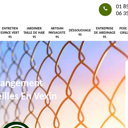
01 8
06 3
ENTRETIEN
JARDINIER
ARTISAN
ENTREPRISE
POSE
DÉSSOUCHAGE
ESPACE VERT
TAILLE DE HAIE
PAYSAGISTE
DE JARDINAGE
GRIL
95
95
95
95
95
changement
illes En Vexin