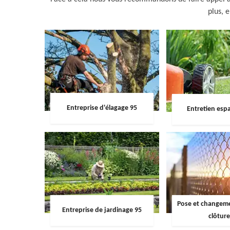
plus, e
Entreprise d'élagage 95
Entretien espa
Pose et changemen
Entreprise de jardinage 95
clôture