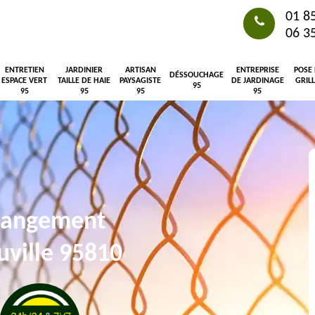
01 8
06 3
ENTRETIEN
JARDINIER
ARTISAN
ENTREPRISE
POSE
DÉSSOUCHAGE
ESPACE VERT
TAILLE DE HAIE
PAYSAGISTE
DE JARDINAGE
GRIL
95
95
95
95
95
changement
uville 95810