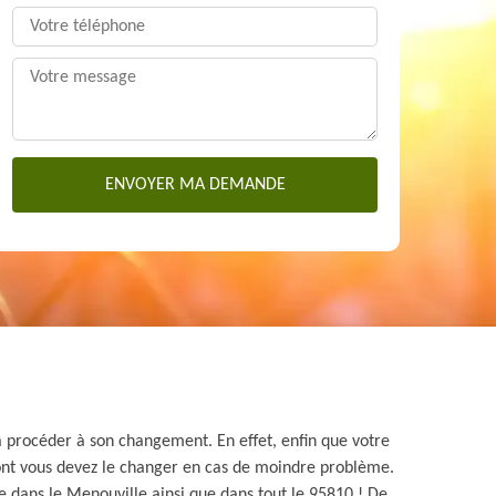
 à procéder à son changement. En effet, enfin que votre
t dont vous devez le changer en cas de moindre problème.
e dans le Menouville ainsi que dans tout le 95810 ! De