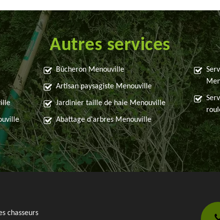
Autres services
Bûcheron Menouville
Serv
Men
Artisan paysagiste Menouville
Serv
ille
Jardinier taille de haie Menouville
rou
uville
Abattage d'arbres Menouville
es chasseurs