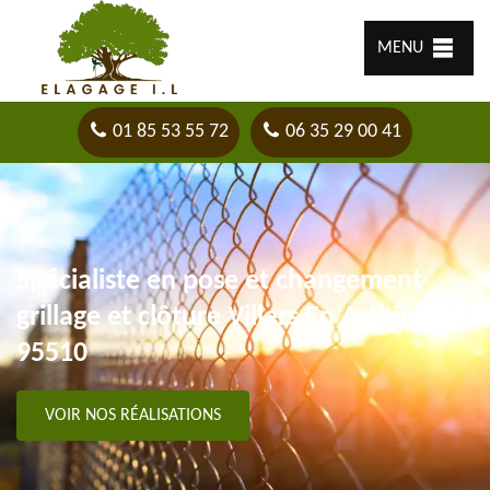
MENU
01 85 53 55 72
06 35 29 00 41
Spécialiste en pose et changement
grillage et clôture Villers En Arthies
95510
VOIR NOS RÉALISATIONS