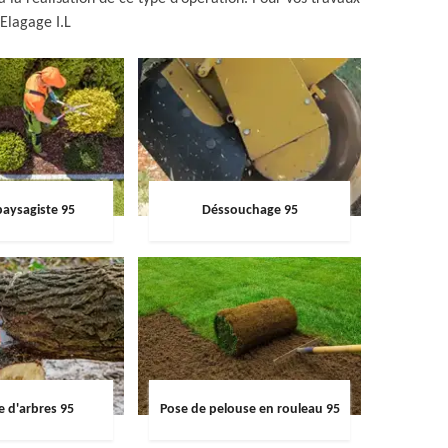
Elagage I.L
paysagiste 95
Déssouchage 95
e d'arbres 95
Pose de pelouse en rouleau 95