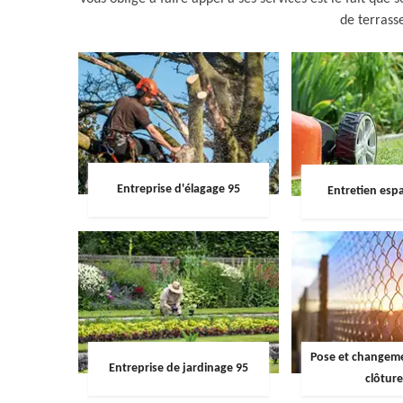
de terrass
Entreprise d'élagage 95
Entretien espa
Pose et changemen
Entreprise de jardinage 95
clôture