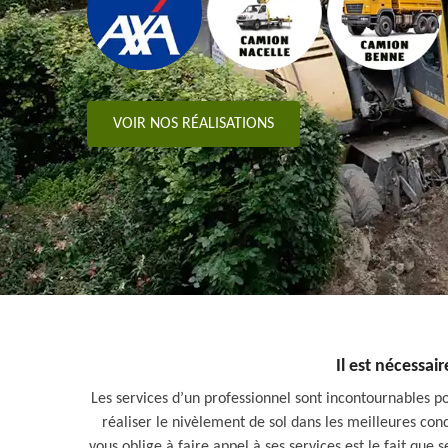
VOIR NOS RÉALISATIONS
Il est nécessai
Les services d’un professionnel sont incontournables po
réaliser le nivèlement de sol dans les meilleures cond
vous oblige à faire appel à ses services est le fait que