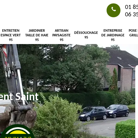
01 8
06 3
ENTRETIEN
JARDINIER
ARTISAN
ENTREPRISE
POSE
DÉSSOUCHAGE
ESPACE VERT
TAILLE DE HAIE
PAYSAGISTE
DE JARDINAGE
GRIL
95
95
95
95
95
ent Saint