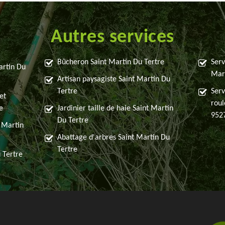
Autres services
Bûcheron Saint Martin Du Tertre
Serv
artin Du
Mart
Artisan paysagiste Saint Martin Du
Tertre
Serv
et
roul
e
Jardinier taille de haie Saint Martin
952
Du Tertre
t Martin
Abattage d'arbres Saint Martin Du
Tertre
 Tertre