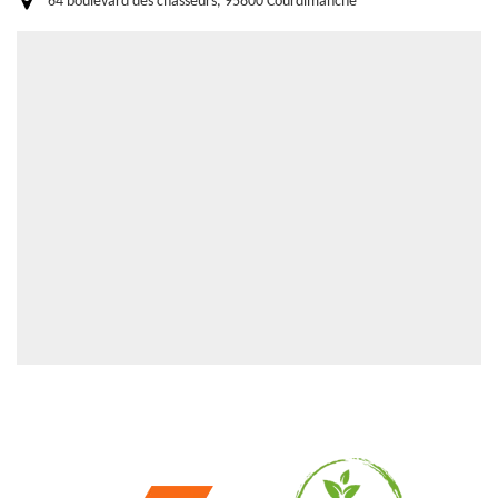
64 boulevard des chasseurs, 95800 Courdimanche