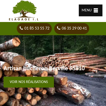
MENU
01 85 53 55 72
06 35 29 00 41
Artisan bûcheron Berville 95810
VOIR NOS RÉALISATIONS