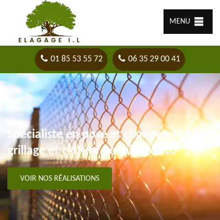
MENU
01 85 53 55 72
06 35 29 00 41
Spécialiste en pose et changement
grillage et clôture Berville 95810
VOIR NOS RÉALISATIONS