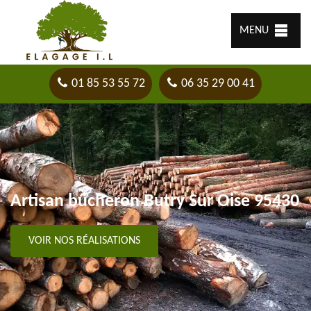
MENU
01 85 53 55 72
06 35 29 00 41
Artisan bûcheron Butry Sur Oise 95430
VOIR NOS RÉALISATIONS