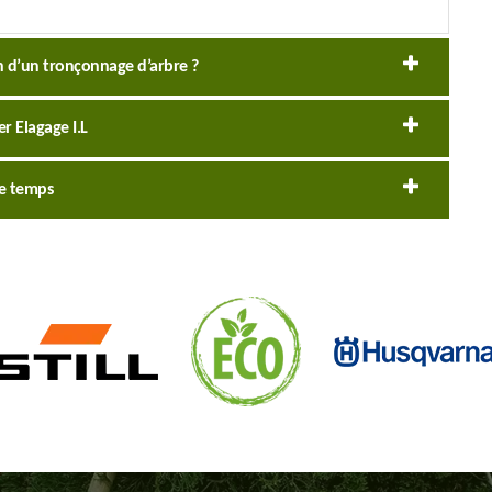
on d’un tronçonnage d’arbre ?
r Elagage I.L
de temps