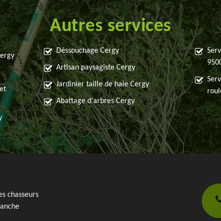
Autres services
Déssouchage Cergy
Serv
Cergy
950
Artisan paysagiste Cergy
Serv
Jardinier taille de haie Cergy
et
rou
Abattage d'arbres Cergy
y
es chasseurs
anche