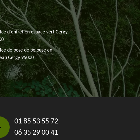
ice d'entretien espace vert Cergy
00
ice de pose de pelouse en
leau Cergy 95000
01 85 53 55 72
06 35 29 00 41