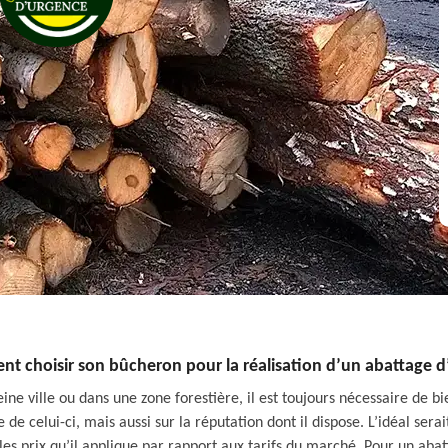
t choisir son bûcheron pour la réalisation d’un abattage d’
ine ville ou dans une zone forestière, il est toujours nécessaire de bi
 de celui-ci, mais aussi sur la réputation dont il dispose. L’idéal ser
r les prix qu’il applique par rapport aux tarifs du marché. Pour un abat