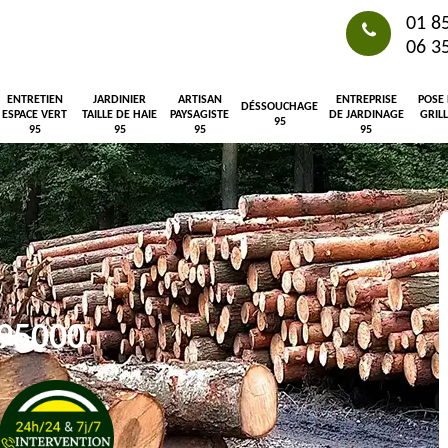
01 8
06 3
ENTRETIEN
JARDINIER
ARTISAN
ENTREPRISE
POSE
DÉSSOUCHAGE
ESPACE VERT
TAILLE DE HAIE
PAYSAGISTE
DE JARDINAGE
GRIL
95
95
95
95
95
 95000