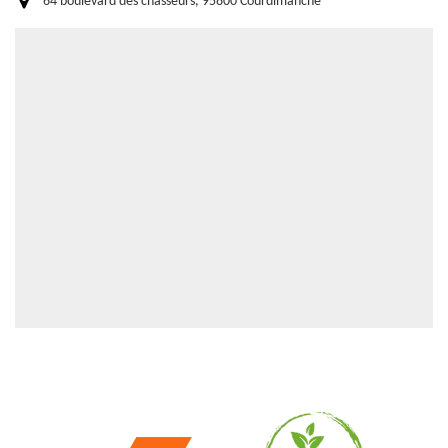
64 boulevard des chasseurs, 95800 Courdimanche