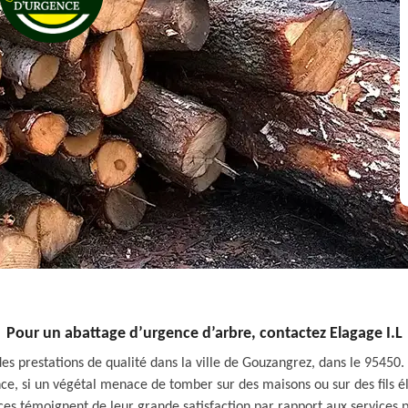
Pour un abattage d’urgence d’arbre, contactez Elagage I.L
es prestations de qualité dans la ville de Gouzangrez, dans le 95450. 
e, si un végétal menace de tomber sur des maisons ou sur des fils élec
vices témoignent de leur grande satisfaction par rapport aux services p