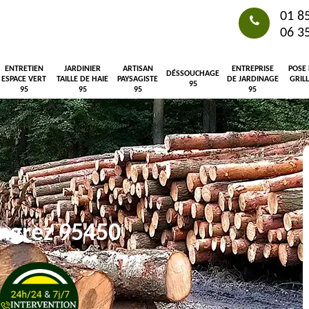
01 8
06 3
ENTRETIEN
JARDINIER
ARTISAN
ENTREPRISE
POSE
DÉSSOUCHAGE
ESPACE VERT
TAILLE DE HAIE
PAYSAGISTE
DE JARDINAGE
GRIL
95
95
95
95
95
ngrez 95450