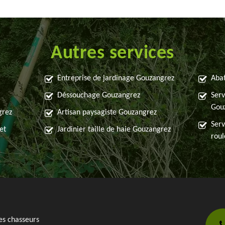
Autres services
Entreprise de jardinage Gouzangrez
Abat
Déssouchage Gouzangrez
Serv
Gou
grez
Artisan paysagiste Gouzangrez
Serv
et
Jardinier taille de haie Gouzangrez
rou
es chasseurs