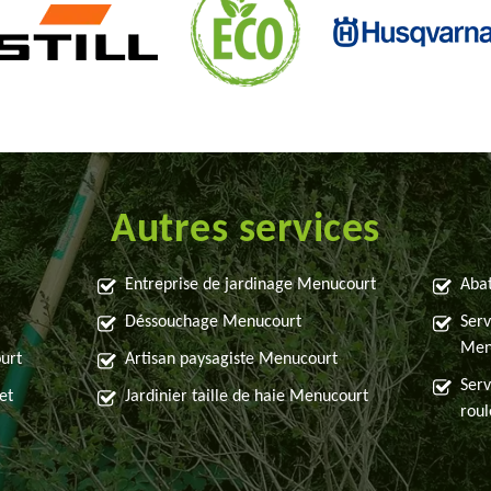
Autres services
Entreprise de jardinage Menucourt
Aba
Déssouchage Menucourt
Serv
Men
urt
Artisan paysagiste Menucourt
Serv
et
Jardinier taille de haie Menucourt
rou