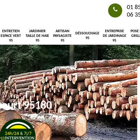
01 8
06 3
ENTRETIEN
JARDINIER
ARTISAN
ENTREPRISE
POSE
DÉSSOUCHAGE
ESPACE VERT
TAILLE DE HAIE
PAYSAGISTE
DE JARDINAGE
GRIL
95
95
95
95
95
court 95180