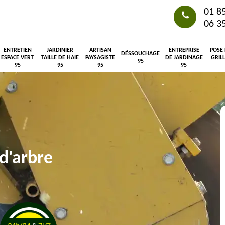
01 8
06 3
ENTRETIEN
JARDINIER
ARTISAN
ENTREPRISE
POSE
DÉSSOUCHAGE
ESPACE VERT
TAILLE DE HAIE
PAYSAGISTE
DE JARDINAGE
GRIL
95
95
95
95
95
d'arbre