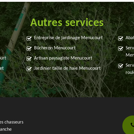
Autres services
Entreprise de jardinage Menucourt
Aba
Bûcheron Menucourt
Serv
Men
urt
Artisan paysagiste Menucourt
Serv
et
Jardinier taille de haie Menucourt
rou
es chasseurs
anche