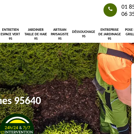
01 8
06 3
ENTRETIEN
JARDINIER
ARTISAN
ENTREPRISE
POSE
DÉSSOUCHAGE
ESPACE VERT
TAILLE DE HAIE
PAYSAGISTE
DE JARDINAGE
GRIL
95
95
95
95
95
nes 95640