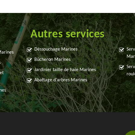
Autres services
Déssouchage Marines
Serv
Marines
Mar
Bûcheron Marines
s
Serv
Jardinier taille de haie Marines
et
rou
Abattage d'arbres Marines
nes