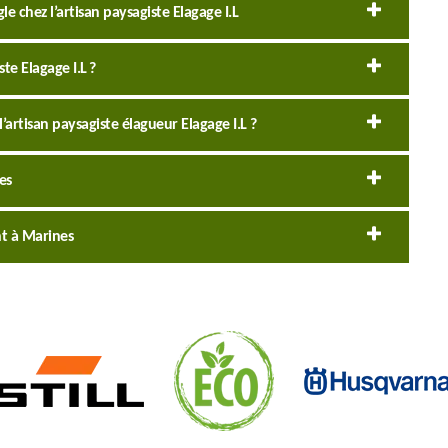
e chez l’artisan paysagiste Elagage I.L
ste Elagage I.L ?
l’artisan paysagiste élagueur Elagage I.L ?
es
nt à Marines