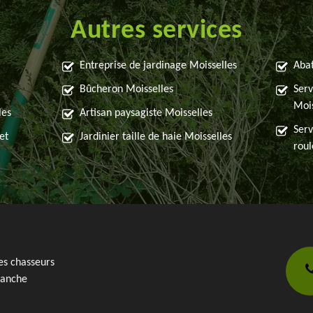
Autres services
Entreprise de jardinage Moisselles
Abat
Bûcheron Moisselles
Serv
Mois
les
Artisan paysagiste Moisselles
Serv
et
Jardinier taille de haie Moisselles
roul
es chasseurs
anche