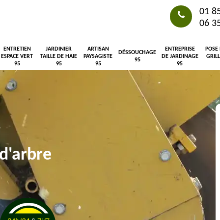
01 8
06 3
ENTRETIEN
JARDINIER
ARTISAN
ENTREPRISE
POSE
DÉSSOUCHAGE
ESPACE VERT
TAILLE DE HAIE
PAYSAGISTE
DE JARDINAGE
GRIL
95
95
95
95
95
d'arbre