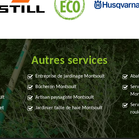
Autres services
Entreprise de jardinage Montsoult
Abat
Bûcheron Montsoult
Serv
Mon
ult
Artisan paysagiste Montsoult
Serv
et
Jardinier taille de haie Montsoult
rou