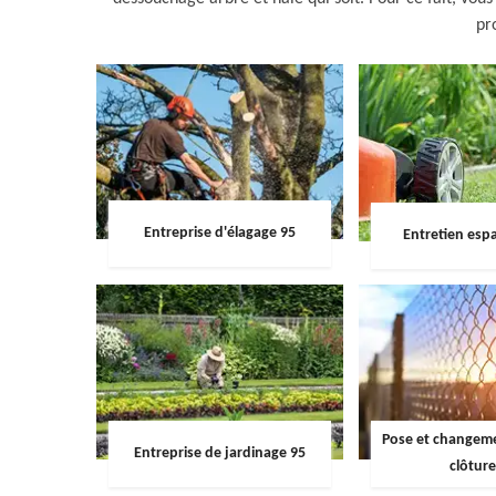
pr
Entreprise d'élagage 95
Entretien espa
Pose et changemen
Entreprise de jardinage 95
clôture