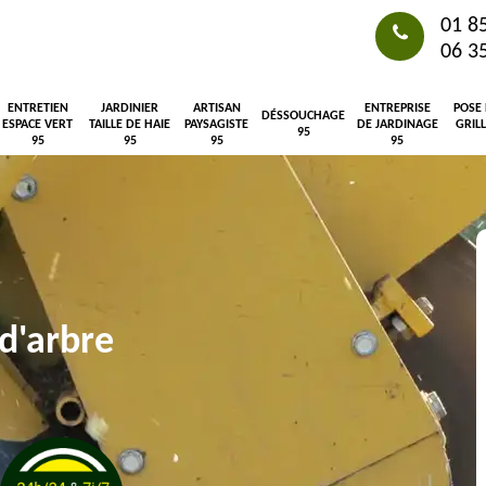
01 8
06 3
ENTRETIEN
JARDINIER
ARTISAN
ENTREPRISE
POSE
DÉSSOUCHAGE
ESPACE VERT
TAILLE DE HAIE
PAYSAGISTE
DE JARDINAGE
GRIL
95
95
95
95
95
d'arbre