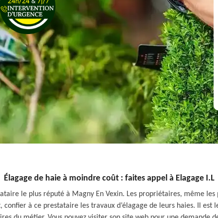
Élagage de haie à moindre coût : faites appel à Elagage I.L
tataire le plus réputé à Magny En Vexin. Les propriétaires, même les p
t, confier à ce prestataire les travaux d’élagage de leurs haies. Il est 
ires du métier. Vous pouvez visiter son site web pour une demande de