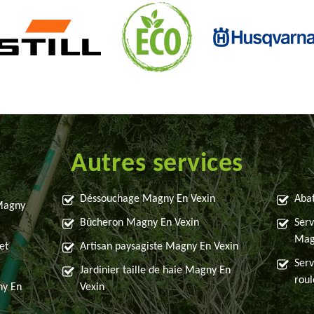
Autres services
Déssouchage Magny En Vexin
Abat
 Magny
Bûcheron Magny En Vexin
Serv
Mag
et
Artisan paysagiste Magny En Vexin
Serv
Jardinier taille de haie Magny En
rou
ny En
Vexin