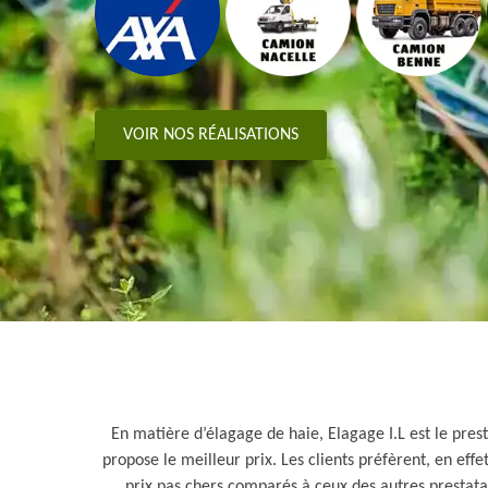
VOIR NOS RÉALISATIONS
En matière d’élagage de haie, Elagage I.L est le pres
propose le meilleur prix. Les clients préfèrent, en effe
prix pas chers comparés à ceux des autres prestata