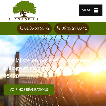
MENU
01 85 53 55 72
06 35 29 00 41
Spécialiste en pose et changement
grillage et clôture Magny En Vexin
95420
VOIR NOS RÉALISATIONS