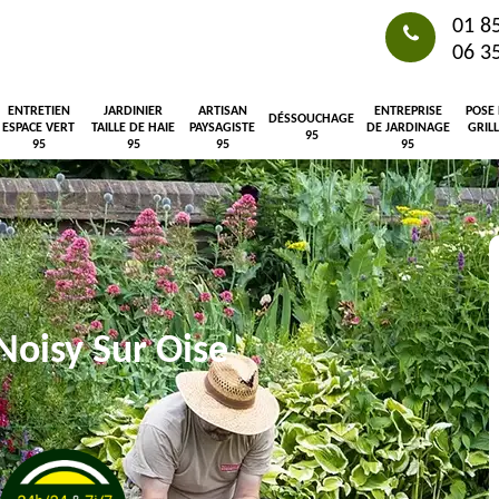
01 8
06 3
ENTRETIEN
JARDINIER
ARTISAN
ENTREPRISE
POSE
DÉSSOUCHAGE
ESPACE VERT
TAILLE DE HAIE
PAYSAGISTE
DE JARDINAGE
GRIL
95
95
95
95
95
Noisy Sur Oise