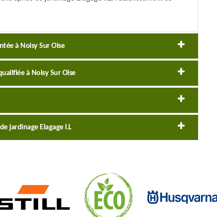
ntée à Noisy Sur Oise
ualifiée à Noisy Sur Oise
 de jardinage Elagage I.L