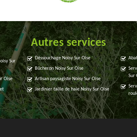
Autres services
Déssouchage Noisy Sur Oise
Abat
oisy Sur
Bûcheron Noisy Sur Oise
Serv
Sur 
ur Oise
Artisan paysagiste Noisy Sur Oise
Serv
et
Jardinier taille de haie Noisy Sur Oise
roul