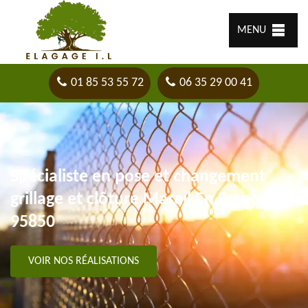
MENU
01 85 53 55 72
06 35 29 00 41
Spécialiste en pose et changement
grillage et clôture Mareil En France
95850
VOIR NOS RÉALISATIONS